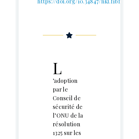
https://doi.org/10.34847/nkl.f1bfmm3c
L
’adoption
par le
Conseil de
sécurité de
l’ONU de la
résolution
1325 sur les