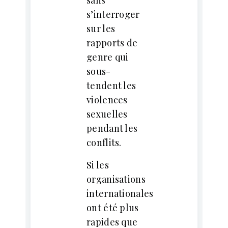
s’interroger
sur les
rapports de
genre qui
sous-
tendent les
violences
sexuelles
pendant les
conflits.
Si les
organisations
internationales
ont été plus
rapides que