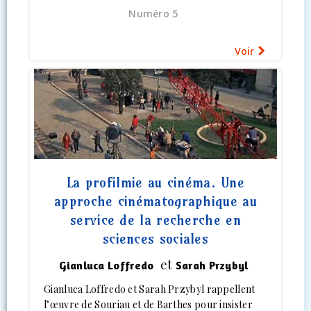
Numéro 5
Voir
La profilmie au cinéma. Une
approche cinématographique au
service de la recherche en
sciences sociales
et
Gianluca Loffredo
Sarah Przybyl
Gianluca Loffredo et Sarah Przybyl rappellent
l’œuvre de Souriau et de Barthes pour insister