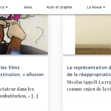
ros
Varia
Rush et Graphie
La Revue
les films
La représentation d
stitution, « allusion
de la réappropriatio
Nicolas Appelt La rep
ctateur dans les
comme enjeu de la ré
substitution, « […]