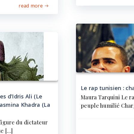
read more
Le rap tunisien : c
s d’Idris Ali (Le
Maura Tarquini Le ra
Yasmina Khadra (La
peuple humilié Char
figure du dictateur
se […]