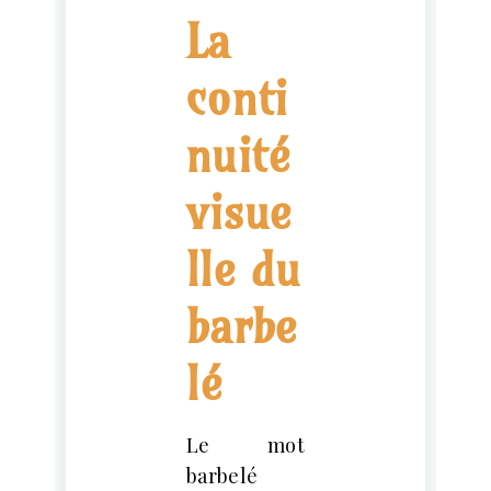
La
conti
nuité
visue
lle du
barbe
lé
Le mot
barbelé