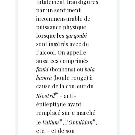
totalement transfigurés
par un sentiment
incommensurable de
puissance physique
lorsque les
qarqoubi
sont ingérés avec de
l’alcool. On appelle
aussi ces comprimés
fanid
(bonbons) ou
bola
hamra
(boule rouge) à
cause de la couleur du
®
Rivotril
– anti-
épileptique ayant
remplacé sur e marché
®
®
le
Valium
, l’
Optalidon
,
etc. – et de son