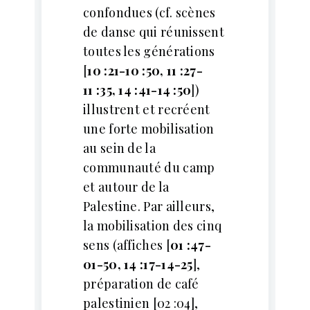
confondues (cf. scènes
de danse qui réunissent
toutes les générations
[
10 :21-10 :50, 11 :27-
11 :35, 14 :41-14 :50
])
illustrent et recréent
une forte mobilisation
au sein de la
communauté du camp
et autour de la
Palestine. Par ailleurs,
la mobilisation des cinq
sens (affiches [
01 :47-
01-50, 14 :17-14-25
],
préparation de café
palestinien [02 :04],