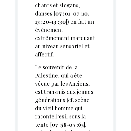
chants et slogans,
danses [
07 :01-07 :10,
13 :20-13 :30
]) en fait un
évènement
extrêmement marquant
au niveau sensoriel et
affectif.
Le souvenir de la
Palestine, qui a été
vécue par les Anciens,
est transmis aux jeunes
générations (cf. scène
du vieil homme qui
raconte l’exil sous la
tente [
07 :58-07 :65
].